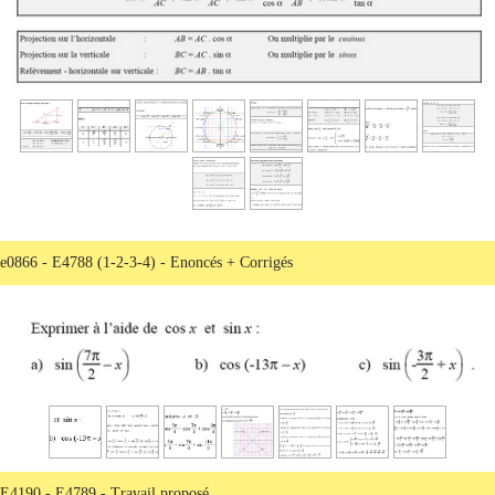
e0866 - E4788 (1-2-3-4) - Enoncés + Corrigés
E4190 - E4789 - Travail proposé