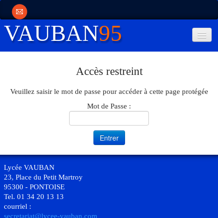
VAUBAN
95
Membres
▼
Accès restreint
Cours Conseillés
▼
Veuillez saisir le mot de passe pour accéder à cette page protégée
Suivi JM
▼
Mot de Passe :
Lycée VAUBAN
23, Place du Petit Martroy
95300 - PONTOISE
Tel. 01 34 20 13 13
courriel :
secretariat@lycee-vauban.com