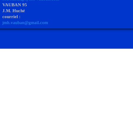
VAUBAN 95
J.M. Huché
courriel :
jmh.vauban@gmail.com